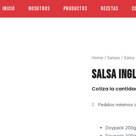
Inicio
Nosotros
Productos
Recetas
C
Home
/
Salsas
/ Salsa 
Salsa Ing
Cotiza la cantida
Pedidos mínimos d
Doypack 200gr
Doypack 400gr