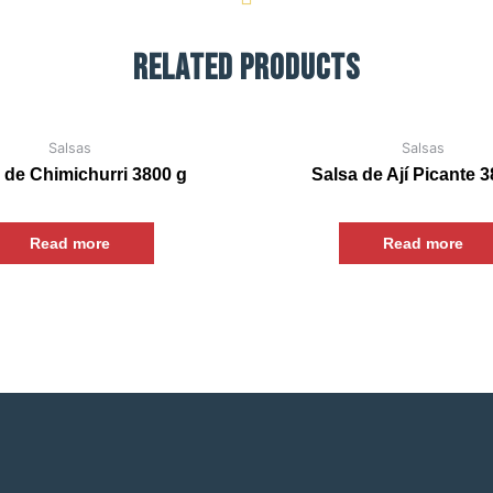
Related Products
Salsas
Salsas
 de Chimichurri 3800 g
Salsa de Ají Picante 
Read more
Read more